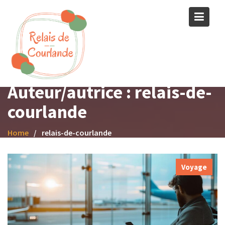
Skip
to
content
Auteur/autrice :
relais-de-
courlande
Home
relais-de-courlande
Voyage