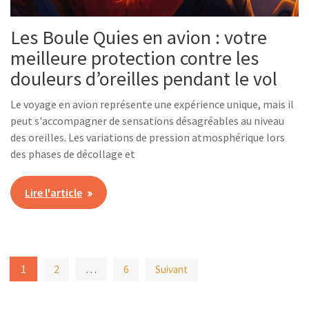
Les Boule Quies en avion : votre
meilleure protection contre les
douleurs d’oreilles pendant le vol
Le voyage en avion représente une expérience unique, mais il
peut s'accompagner de sensations désagréables au niveau
des oreilles. Les variations de pression atmosphérique lors
des phases de décollage et
Lire l'article
Pagination
1
…
2
6
Suivant
des
publications