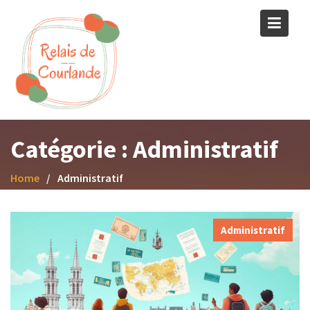
Skip
to
content
Catégorie :
Administratif
Home
Administratif
Administratif